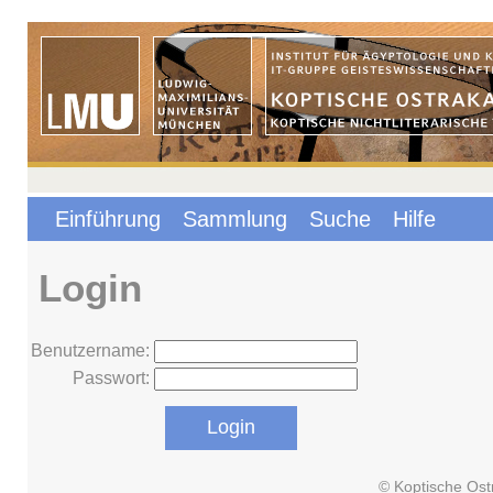
Einführung
Sammlung
Suche
Hilfe
Login
Benutzername:
Passwort:
© Koptische Ost